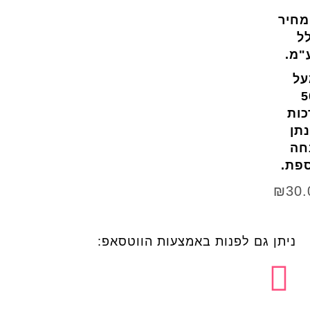
מחיר
ל
"מ.
על
5
כות
תן
חה
ספת.
₪
30.
ניתן גם לפנות באמצעות הווטסאפ: