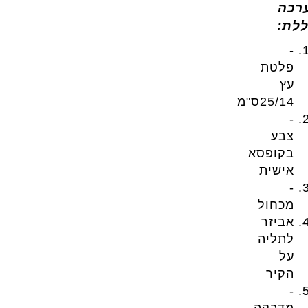
רכה
ללת:
-
פלטת
עץ
25/14ס"מ
-
צבע
בקופסא
אישית
-
מכחול
אביזר
לתליה
על
הקיר
-