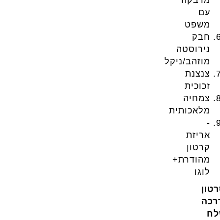
מדבקה
עם
משפט
חבק
נירוסטה
מוזהב/ניקל
צנצנת
זכוכית
צמחיה
מלאכותית
-
אריזת
קרטון
מהודרת+
לוגו
טון
רכה
לח