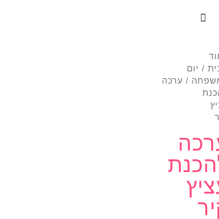
עמוד בית
צרו קשר
כתבו עלינו
לכל הערכות
וד
ית
/
יום
שפחה
/ ערכה
כנת
ץ
רכה
הכנת
ציץ
יר